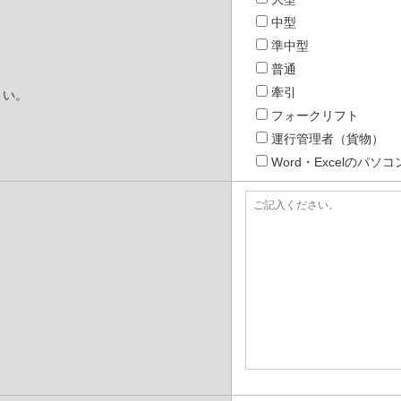
中型
準中型
普通
牽引
さい。
フォークリフト
運行管理者（貨物）
Word・Excelのパ