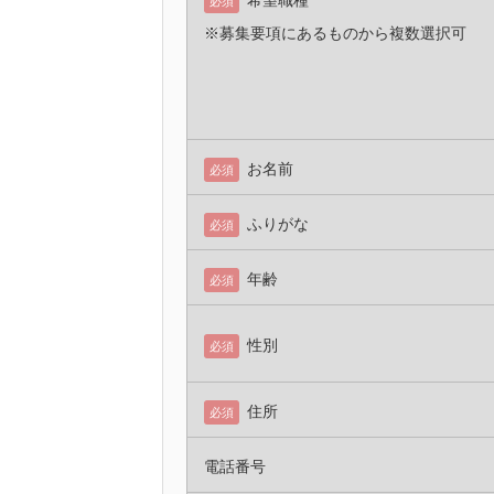
希望職種
必須
※募集要項にあるものから複数選択可
お名前
必須
ふりがな
必須
年齢
必須
性別
必須
住所
必須
電話番号