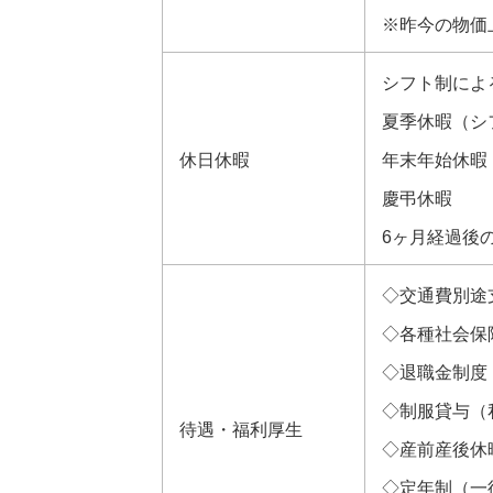
※昨今の物価
シフト制によ
夏季休暇（シ
休日休暇
年末年始休暇
慶弔休暇
6ヶ月経過後
◇交通費別途支
◇各種社会保
◇退職金制度
◇制服貸与（
待遇・福利厚生
◇産前産後休
◇定年制（一