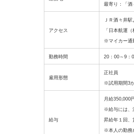
最寄り：「酒
ＪＲ酒々井駅
アクセス
「日本航運（
※マイカー通
勤務時間
20：00～9：
正社員
雇用形態
※試用期間3
月給350,000
※給与には、
給与
昇給年１回、
※本人の勤務