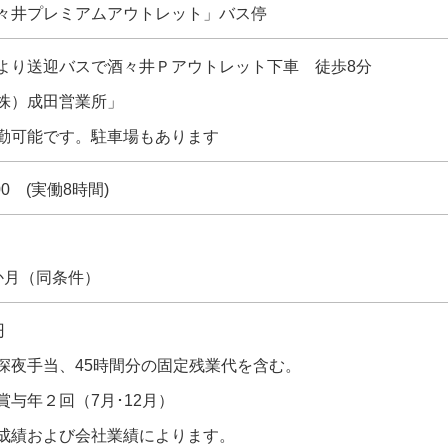
々井プレミアムアウトレット」バス停
より送迎バスで酒々井Ｐアウトレット下車 徒歩8分
株）成田営業所」
勤可能です。駐車場もあります
00 (実働8時間)
か月（同条件）
円
深夜手当、45時間分の固定残業代を含む。
賞与年２回（7月･12月）
成績および会社業績によります。