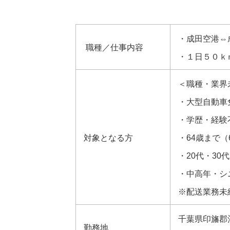
・成田空港⇔
職種／仕事内容
・１日５０ｋ
＜職種・業界
・大型自動車
・学歴・経験
対象となる方
・64歳まで（
・20代・30
・中高年・シ
※配送業務未
千葉県印旛郡酒
勤務地