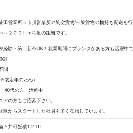
成田営業所⇔市川営業所の航空貨物/一般貨物の横持ち配送を
ｍ～２００ｋｍ程度の距離です。
未経験・第二新卒OK！就業期間にブランクがある方も活躍中
免許
不問
65歳定年のため）
代・40代の方、活躍中
ニアの方もご応募下さい。
経験からスタートした社員も多く在籍しています。
々井町飯積1-2-10