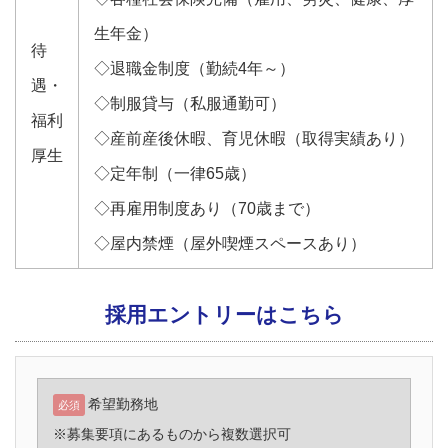
生年金）
待
◇退職金制度（勤続4年～）
遇・
◇制服貸与（私服通勤可）
福利
◇産前産後休暇、育児休暇（取得実績あり）
厚生
◇定年制（一律65歳）
◇再雇用制度あり（70歳まで）
◇屋内禁煙（屋外喫煙スペースあり）
採用エントリーはこちら
希望勤務地
必須
※募集要項にあるものから複数選択可