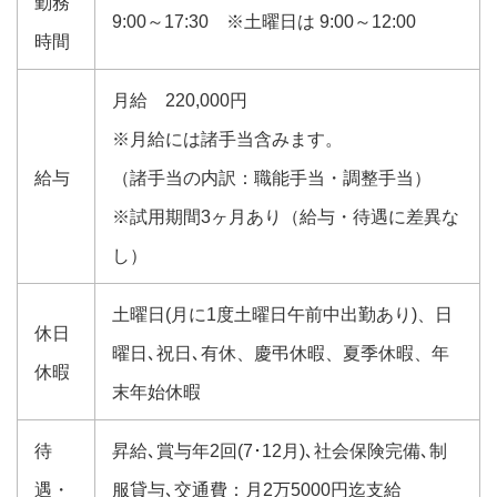
勤務
9:00～17:30 ※土曜日は 9:00～12:00
時間
月給 220,000円
※月給には諸手当含みます。
給与
（諸手当の内訳：職能手当・調整手当）
※試用期間3ヶ月あり（給与・待遇に差異な
し）
土曜日(月に1度土曜日午前中出勤あり)、日
休日
曜日､祝日､有休、慶弔休暇、夏季休暇、年
休暇
末年始休暇
待
昇給､賞与年2回(7･12月)､社会保険完備､制
遇・
服貸与､交通費：月2万5000円迄支給